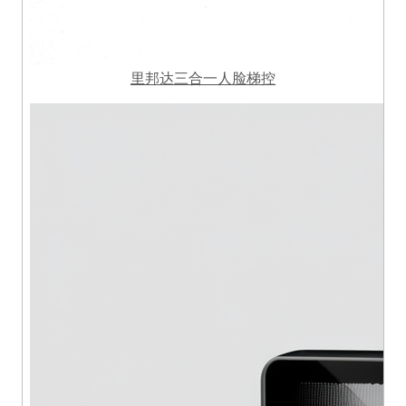
里邦达三合一人脸梯控