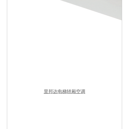
里邦达电梯轿厢空调