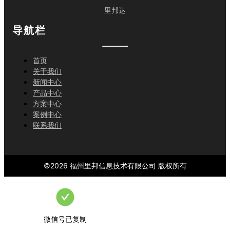
里邦达
导航栏
首页
关于我们
新闻中心
产品中心
方案中心
案例中心
联系我们
©
2026
福州里邦信息技术有限公司
版权所有
微信号已复制