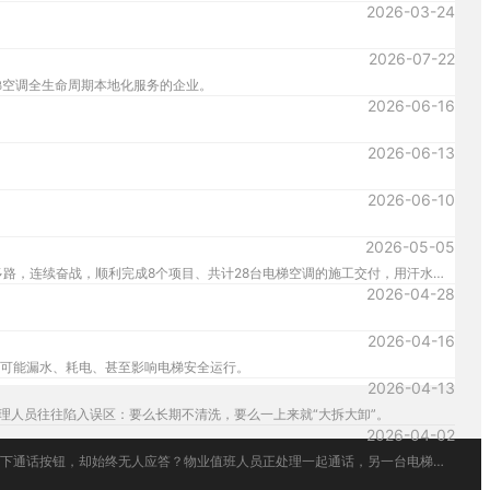
2026-03-24
2026-07-22
梯空调全生命周期本地化服务的企业。
2026-06-16
2026-06-13
2026-06-10
2026-05-05
2026年五一劳动节，当大多数人沉浸在出游或休息的惬意中时，里邦达的工程师们却度过了一个名副其实的“劳动节”——从连江到福州，再到莆田仙游，他们兵分多路，连续奋战，顺利完成8个项目、共计28台电梯空调的施工交付，用汗水为节日写下最生动的注脚。
2026-04-28
2026-04-16
可能漏水、耗电、甚至影响电梯安全运行。
2026-04-13
理人员往往陷入误区：要么长期不清洗，要么一上来就“大拆大卸”。
2026-04-02
电梯，是现代都市垂直延伸的生命线。然而，当电梯突发故障，困在狭小空间里的那一刻，每一秒的等待都显得无比漫长。您是否设想过这样的场景：乘客焦急地按下通话按钮，却始终无人应答？物业值班人员正处理一起通话，另一台电梯又突发故障，求助电话陷入占线忙音？夜间值班室无人，紧急呼叫陷入“无人区”？