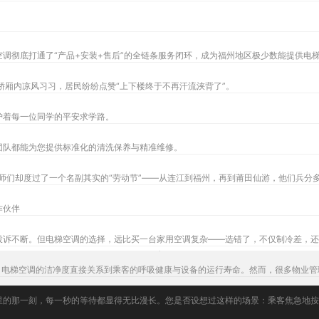
调彻底打通了“产品+安装+售后”的全链条服务闭环，成为福州地区极少数能提供电
轿厢内凉风习习，居民纷纷点赞“上下楼终于不再汗流浃背了”。
护着每一位同学的平安求学路。
团队都能为您提供标准化的清洗保养与精准维修。
作伙伴
投诉不断。但电梯空调的选择，远比买一台家用空调复杂——选错了，不仅制冷差，还
，电梯空调的洁净度直接关系到乘客的呼吸健康与设备的运行寿命。然而，很多物业管