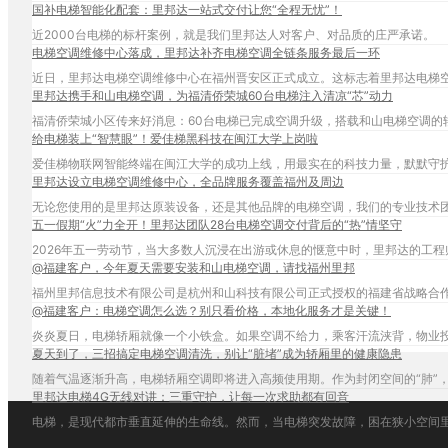
国补电梯智能化配套：里邦达一站式交付让您“全程无忧”！
近2000台电梯的标杆案例，就是我们里邦达人对客户、对品质的庄严承诺。
电梯空调维修中心落成，里邦达补齐电梯空调全链条服务最后一环
近日，里邦达电梯空调维修中心在福州晋安区正式成立。这标志着里邦达电梯空
里邦达携手和山电梯空调，为福清侨荣城60台电梯注入清凉“芯”动力
福清侨荣城小区传来好消息：60台电梯已完成空调升级，搭载和山电梯空调的
给电梯装上“智慧眼”！爱佳梯黑科技在闽江大学上岗啦
爱佳梯物联网智能终端在闽江大学的成功上线，用最实在的科技力量，默默守
里邦达设立电梯空调维修中心，全品牌服务覆盖福州及周边
无论您使用的是里邦达原装设备，还是其他品牌的电梯空调，我们的专业技术
五一假期“火”力全开！里邦达团队28台电梯空调交付背后的“热”情坚守
@福建客户，今年夏天需要安装和山电梯空调，请找福州里邦
福州里邦信息技术有限公司是杭州和山科技有限公司正式授权的福建省战略合
@福建客户：电梯空调怎么选？别只看价格，本地化服务才是关键！
炎炎夏日，电梯轿厢就像一个小铁盒。如果空调不给力，乘客汗流浃背，物业
夏天到了，三招搞定电梯空调清洗，别让“脏堵”成为轿厢里的健康隐患
随着气温逐渐升高，电梯轿厢空调即将进入高频使用期。作为封闭空间的“肺”
里邦达电梯4G无线对讲：三重守护，让每一次求助都有回音